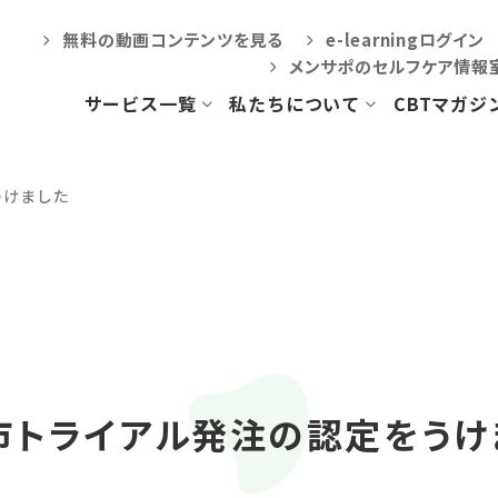
無料の動画コンテンツを見る
e-learningログイン
メンサポのセルフケア情報
サービス一覧
私たちについて
CBTマガジ
CBTラーニング
会社概要
うけました
訪問看護等地域包括
ケア向けプログラム
対人援助職・
企業の方向けコース
CBT-PACプログラム
市トライアル発注の認定をうけ