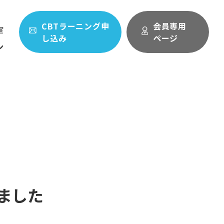
CBTラーニング申
会員専用
室
し込み
ページ
ン
ました