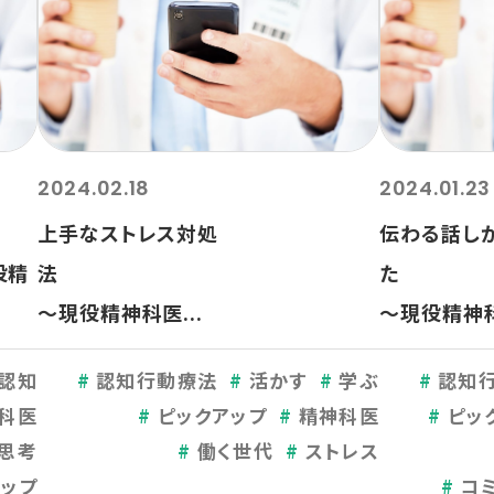
2024.02.18
2024.01.23
上手なストレス対処
伝わる話し
精
法
～現役精神科医...
～現役精神科
認知
認知行動療法
活かす
学ぶ
認知
科医
ピックアップ
精神科医
ピッ
思考
働く世代
ストレス
アップ
コ