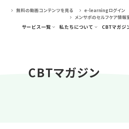
無料の動画コンテンツを見る
e-learningログイン
メンサポのセルフケア情報
サービス一覧
私たちについて
CBTマガジ
CBTラーニング
会社概要
訪問看護等地域包括
ケア向けプログラム
CBTマガジン
対人援助職・
企業の方向けコース
CBT-PACプログラム