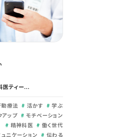
か
た
医ティー...
行動療法
活かす
学ぶ
クアップ
モチベーション
精神科医
働く世代
ミュニケーション
伝わる