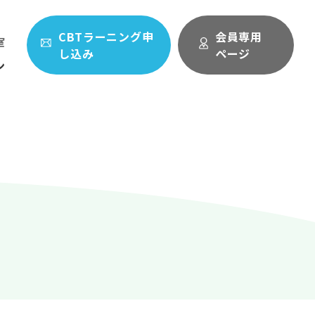
CBTラーニング申
会員専用
室
し込み
ページ
ン