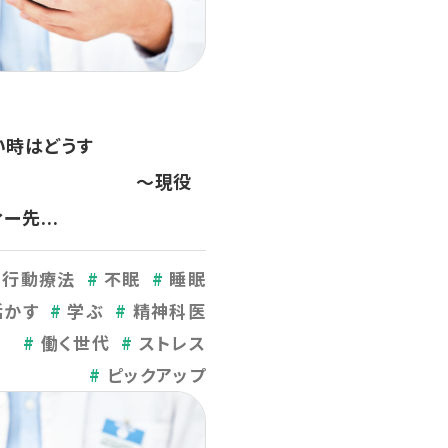
い時はどうす
 ～現役
先...
知行動療法
不眠
睡眠
活かす
学ぶ
精神科医
働く世代
ストレス
ピックアップ