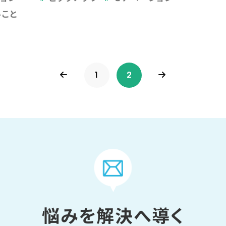
いこと
1
2
悩みを解決へ導く